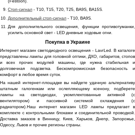
(Festoon).
Стоп-сигнал
- Т10, Т15, Т20, Т25, BA9S, BA15S.
Дополнительный стоп-сигнал
- Т10, BA9S.
Для дополнительного освещения, функции противотуманки,
усилить основной свет - LED дневные ходовые огни.
Покупка в Украине
Интернет магазин светодиодного освещения - LavrLed. В каталоге
представлены лампы для головной оптики, ДХО, габаритов, стопов
и всех прочих модулей машины, где нужна стабильная и
долговечная подсветка. Бескомпромиссная безопасность и
комфорт в любое время суток.
На нашей интернет-площадке вы найдете удачную альтернативу
штатным галогенкам или ослепляющему ксенону, подберете
лампы на светодиодах, укомплектованные активной (с
вентилятором) и пассивной системой охлаждения (с
радиатором).Наш интернет магазин LED лампы предлагает в
комплекте с контрольными блоками и соединительной проводкой.
Доставка заказов в Винницу, Киев, Харьков, Днепр, Запорожье,
Одессу, Львов и прочие регионы страны.