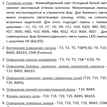
Головная оптика
- ближний/дальний свет. Холодный белый све
сменяет желтоватый оттенок галогенок. Миниатюрные лампы
четко инсталлируются в отражатели фар. Для ближнего света
важно сохранить светотеневую границу, чтобы не слепить
встречных водителей. Для этого подходят лампы с такими
цоколями -
H1
,
H3
,
H4
,
H7
,
H8
, H9,
H11
, H16, 5202, 880, 881
H27, 9005, HB3, H10, 9006, HB4, 9012, H13, 9004, 9007… Для
совмещенных фар ближнего/дальнего света нужны LED лампы
с цоколями Н4 (БиLED).
Внутреннее освещение салона
- Т3, Т4, Т5, Т5В*8,5D, Т6, Т10
BA9S, BA15S, C5W (Festoon).
Освещение панели управления
- Т3, Т4, Т5, Т5В * 8,5D, Т6.
Освещение боковых, передних, задних указателей поворота
-
Т10, BA9S, BA15S.
Освещение передних, задних габаритных огней
(Т10, Т15, Т20,
Т25, BA9S).
Освещение задней противотуманной фары
- Т10, BA9S.
Фонарь заднего хода
- Т10, Т15, Т20, Т25, BA9S, BA15S.
Освещение номерных знаков
- Т10, Т15, Т20, Т25, BA9S, C5