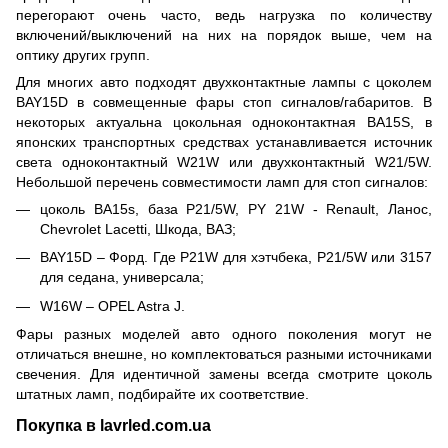
перегорают очень часто, ведь нагрузка по количеству
включений/выключений на них на порядок выше, чем на
оптику других групп.
Для многих авто подходят двухконтактные лампы с цоколем
BAY15D в совмещенные фары стоп сигналов/габаритов. В
некоторых актуальна цокольная одноконтактная BA15S, в
японских транспортных средствах устанавливается источник
света одноконтактный W21W или двухконтактный W21/5W.
Небольшой перечень совместимости ламп для стоп сигналов:
цоколь BA15s, база P21/5W, PY 21W - Renault, Ланос,
Chevrolet Lacetti, Шкода, ВАЗ;
BAY15D – Форд. Где P21W для хэтчбека, P21/5W или 3157
для седана, универсала;
W16W – OPEL Astra J.
Фары разных моделей авто одного поколения могут не
отличаться внешне, но комплектоваться разными источниками
свечения. Для идентичной замены всегда смотрите цоколь
штатных ламп, подбирайте их соответствие.
Покупка в lavrled.com.ua