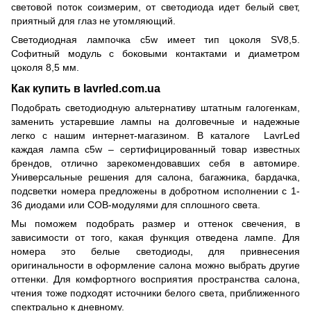
световой поток соизмерим, от светодиода идет белый свет,
приятный для глаз не утомляющий.
Светодиодная лампочка c5w имеет тип цоколя SV8,5.
Софитный модуль с боковыми контактами и диаметром
цоколя 8,5 мм.
Как купить в lavrled.com.ua
Подобрать светодиодную альтернативу штатным галогенкам,
заменить устаревшие лампы на долговечные и надежные
легко с нашим интернет-магазином. В каталоге LavrLed
каждая лампа c5w – сертифицированный товар известных
брендов, отлично зарекомендовавших себя в автомире.
Универсальные решения для салона, багажника, бардачка,
подсветки номера предложены в добротном исполнении с 1-
36 диодами или СОВ-модулями для сплошного света.
Мы поможем подобрать размер и оттенок свечения, в
зависимости от того, какая функция отведена лампе. Для
номера это белые светодиоды, для привнесения
оригинальности в оформление салона можно выбрать другие
оттенки. Для комфортного восприятия пространства салона,
чтения тоже подходят источники белого света, приближенного
спектрально к дневному.