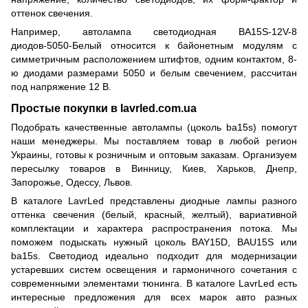
оттенок свечения.
Например, автолампа светодиодная BA15S-12V-8
диодов-5050-Белый относится к байонетным модулям с
симметричным расположением штифтов, одним контактом, 8-
ю диодами размерами 5050 и белым свечением, рассчитан
под напряжение 12 В.
Простые покупки в lavrled.com.ua
Подобрать качественные автолампы (цоколь ba15s) помогут
наши менеджеры. Мы поставляем товар в любой регион
Украины, готовы к розничным и оптовым заказам. Организуем
пересылку товаров в Винницу, Киев, Харьков, Днепр,
Запорожье, Одессу, Львов.
В каталоге LavrLed представлены диодные лампы разного
оттенка свечения (белый, красный, желтый), вариативной
комплектации и характера распространения потока. Мы
поможем подыскать нужный цоколь BAY15D, BAU15S или
ba15s. Светодиод идеально подходит для модернизации
устаревших систем освещения и гармоничного сочетания с
современными элементами тюнинга. В каталоге LavrLed есть
интересные предложения для всех марок авто разных