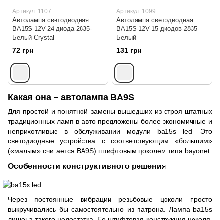
Артикул: 1107
Артикул: 1099
Автолампа светодиодная
Автолампа светодиодная
BA15S-12V-24 диода-2835-
BA15S-12V-15 диодов-2835-
Белый-Crystal
Белый
72 грн
131 грн
Какая она – автолампа BA9S
Для простой и понятной замены вышедших из строя штатных
традиционных ламп в авто предложены более экономичные и
неприхотливые в обслуживании модули ba15s led. Это
светодиодные устройства с соответствующим «большим»
(«малым» считается BA9S) штифтовым цоколем типа bayonet.
Особенности конструктивного решения
Через постоянные вибрации резьбовые цоколи просто
выкручивались бы самостоятельно из патрона. Лампа ba15s
лишена такого недостатка. Ее штифтовая конструкция цоколя,