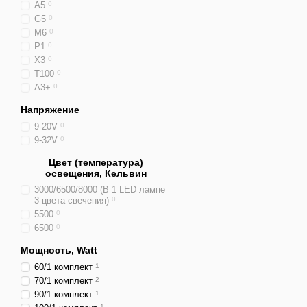
A5
0
G5
0
M6
0
P1
0
Х3
0
T100
0
А3+
0
Напряжение
9-20V
0
9-32V
0
Цвет (температура)
освещения, Кельвин
3000/6500/8000 (В 1 LED лампе
3 цвета свечения)
0
5500
0
6500
0
Мощность, Watt
60/1 комплект
1
70/1 комплект
2
90/1 комплект
1
1