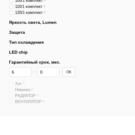
100/1 комплект
110/1 комплект
1
120/1 комплект
1
Яркость света, Lumen
Защита
Тип охлаждения
LED chip
Гарантийный срок, мес.
От Гарантийный срок, мес.
До Гарантийный срок, мес.
OK
Хит
0
Новинка
0
РАДИАТОР
0
ВЕНТИЛЯТОР
0