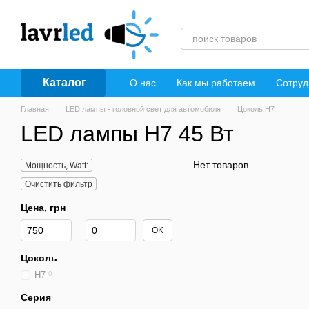
Перейти к основному контенту
Каталог
О нас
Как мы работаем
Сотруд
Главная
LED лампы - головной свет для автомобиля
Цоколь H7
LED лампы H7 45 Вт
Нет товаров
Мощность, Watt:
Очистить фильтр
Цена, грн
От Цена, грн
До Цена, грн
OK
Цоколь
H7
0
Серия