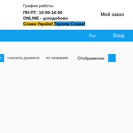
График работы:
ПН-ПТ: 10:00-16:00
Мой заказ
ONLINE - цілодобово
Слава Україні!
Героям Слава!
Вход
Рус
и
сначала дешевле
по названию
Отображение: