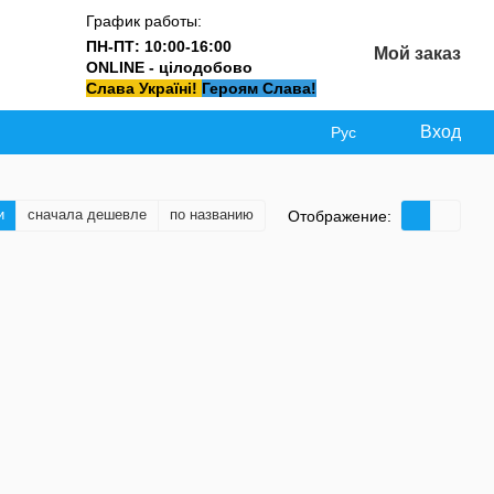
График работы:
ПН-ПТ: 10:00-16:00
Мой заказ
ONLINE - цілодобово
Слава Україні!
Героям Слава!
Вход
Рус
и
сначала дешевле
по названию
Отображение: