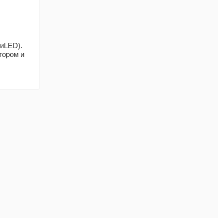
иLED).
тором и