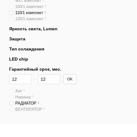
90/1 комплект
100/1 комплект
0
110/1 комплект
1
120/1 комплект
0
Яркость света, Lumen
Защита
Тип охлаждения
LED chip
Гарантийный срок, мес.
От Гарантийный срок, мес.
До Гарантийный срок, мес.
OK
Хит
0
Новинка
0
РАДИАТОР
1
ВЕНТИЛЯТОР
0