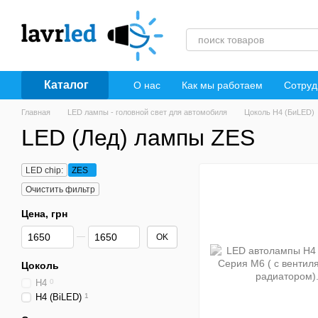
Перейти к основному контенту
Каталог
О нас
Как мы работаем
Сотруд
Главная
LED лампы - головной свет для автомобиля
Цоколь H4 (БиLED)
LED (Лед) лампы ZES
LED chip:
ZES
Очистить фильтр
Цена, грн
От Цена, грн
До Цена, грн
OK
Цоколь
H4
0
H4 (BiLED)
1