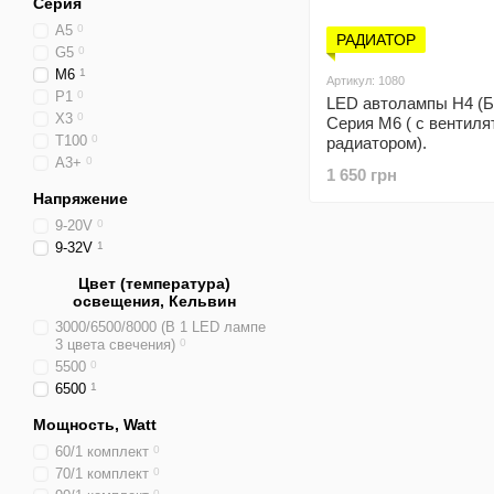
Серия
A5
0
РАДИАТОР
G5
0
M6
1
Артикул: 1080
P1
0
LED автолампы H4 (Б
Х3
0
Серия М6 ( с вентиля
T100
0
радиатором).
А3+
0
1 650 грн
Напряжение
9-20V
0
9-32V
1
Цвет (температура)
освещения, Кельвин
3000/6500/8000 (В 1 LED лампе
3 цвета свечения)
0
5500
0
6500
1
Мощность, Watt
60/1 комплект
0
70/1 комплект
0
0