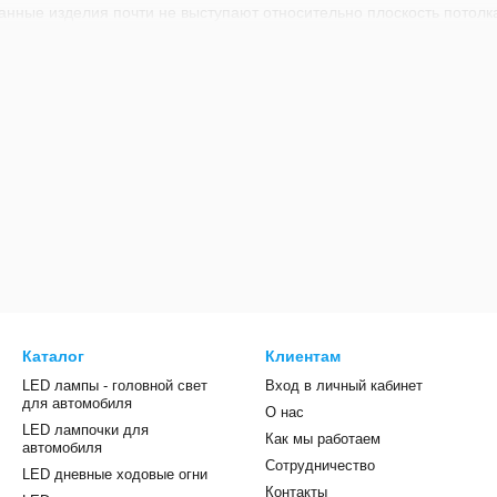
анные изделия почти не выступают относительно плоскость потолка
чечные светильники не составит труда установить в гипсокартонны
 пружинных крепежей.
. Благодаря скрытой установке в корпусе делается множество вен
светодиода или лампы.
 моделей. Сегодня на выбор доступно много вариантов, имеющих 
тся выгодная покупка?
ый светильник Slim купить, в первую очередь, следует для обесп
тричество. Благодаря равномерному яркому свету этих устройств
его прочего, по сравнению с альтернативными вариантами, данны
ьник Slim цена в нашем интернет-магазине является вполне доступ
просы насчет выбора товара или нюансов сотрудничества, обращай
Каталог
Клиентам
ов!
LED лампы - головной свет
Вход в личный кабинет
для автомобиля
О нас
LED лампочки для
Как мы работаем
автомобиля
Сотрудничество
LED дневные ходовые огни
Контакты