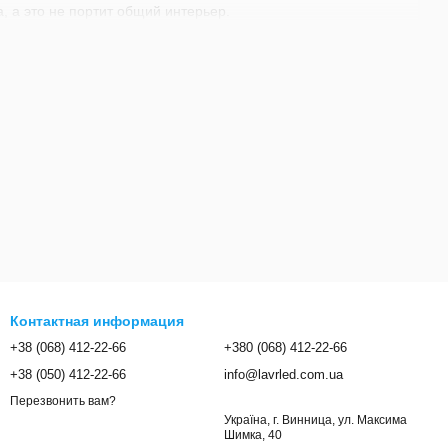
, а это не портит общий интерьер.
е, пластиковые или натяжные потолки, поскольку присутствует
тиляционных отверстий, благодаря чему обеспечивается
разный дизайн.
ечения отличной освещенности рабочих мест, сведения к
 гарантированно повысится эффективность работы офисных
е являются абсолютно бесшумными.
ной, что приятно удивляет всех клиентов. Если у вас
тесь к нашим менеджерам и детально консультируйтесь с
Контактная информация
+38 (068) 412-22-66
+380 (068) 412-22-66
+38 (050) 412-22-66
info@lavrled.com.ua
Перезвонить вам?
Україна, г. Винница, ул. Максима
Шимка, 40