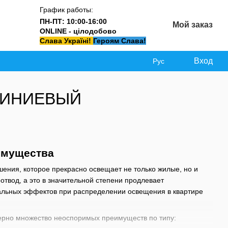
График работы:
ПН-ПТ: 10:00-16:00
Мой заказ
ONLINE - цілодобово
Слава Україні!
Героям Слава!
Вход
Рус
ЛЮМИНИЕВЫЙ
имущества
ения, которое прекрасно освещает не только жилые, но и
вод, а это в значительной степени продлевает
альных эффектов при распределении освещения в квартире
терно множество неоспоримых преимуществ по типу: