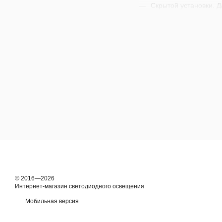
Скрытой установки. Д
Простоты монтажа. То
специальная система
Отсутствия перегрева
отведение тепла от 
Большого количества
Где гарантируе
Светодиодный встраиваем
минимуму затрат на элек
сотрудников. Помимо вс
Встраиваемый LED светил
возникнут какие-либо во
ними. Ждем ваших звонк
© 2016—2026
Интернет-магазин светодиодного освещения
Мобильная версия