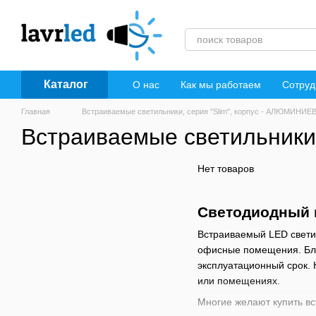
Перейти к основному контенту
Каталог
О нас
Как мы работаем
Сотруд
Главная
Встраиваемые светильники, серия "Slim", корпус - АЛЮМИНИ
Встраиваемые светильники
Нет товаров
Светодиодный 
Встраиваемый LED светил
офисные помещения. Бла
эксплуатационный срок.
или помещениях.
Многие желают купить вс