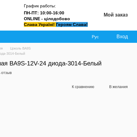
График работы:
ПН-ПТ: 10:00-16:00
Мой заказ
ONLINE - цілодобово
Слава Україні!
Героям Слава!
Вход
Рус
ля
Цоколь BA9S
иода-3014-Белый
ная BA9S-12V-24 диода-3014-Белый
 отзыв
К сравнению
В желания