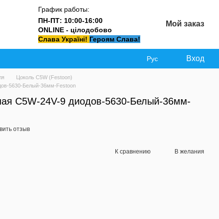
График работы:
ПН-ПТ: 10:00-16:00
Мой заказ
ONLINE - цілодобово
Слава Україні!
Героям Слава!
Вход
Рус
ля
Цоколь C5W (Festoon)
дов-5630-Белый-36мм-Festoon
ная C5W-24V-9 диодов-5630-Белый-36мм-
вить отзыв
К сравнению
В желания