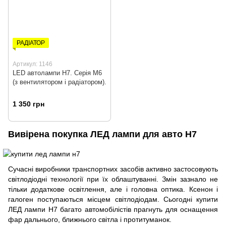
РАДІАТОР
Артикул: 1146
LED автолампи H7. Серія М6
(з вентилятором і радіатором).
1 350 грн
Вивірена покупка ЛЕД лампи для авто H7
Сучасні виробники транспортних засобів активно застосовують
світлодіодні технології при їх облаштуванні. Змін зазнало не
тільки додаткове освітлення, але і головна оптика. Ксенон і
галоген поступаються місцем світлодіодам. Сьогодні купити
ЛЕД лампи Н7 багато автомобілістів прагнуть для оснащення
фар дальнього, ближнього світла і протитуманок.