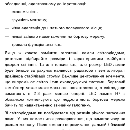
обладнанні, адаптованому до їх установці:
економічність;
зручність монтажу;
чітка адаптація до штатного посадкового місця;
ніякої зайвого навантаження на бортову мережу;
тривала функціональність.
Якщо ж хочете замінити галогенні лампи світлодіодами,
ретельно підбирайте розміри і характеристики майбутніх
джерел світіння. Та ж інтенсивність, але розмір LED-лампи
буде більше за рахунок наявності радіатора / вентилятора і
драйвера стабілізації струму. Важливе центрування елемента,
що випромінює світло і тип охолоджуючої системи. Бортовий
комп'ютер чекає максимального навантаження, а світлодіоди
вимагають в 2-3 рази менше енергії. LED лампи H7 з
обманкою компенсують цю недостатність, бортова мережа
бачить по навантаженню звичайну галогенку.
Зі світлодіодами ви позбудетеся від ризиків різкого загасання
ламп. У них немає нитки розжарювання, що вимагає часу на
розпал ксенону. Після кожного перемикання дальній / ближній