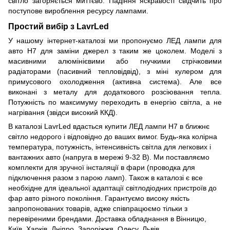
світло загоряється миттєво. Падіння яскравості свідчить про
поступове вироблення ресурсу лампами.
Простий вибір з LavrLed
У нашому інтернет-каталозі ми пропонуємо ЛЕД лампи для
авто H7 для заміни джерел з таким же цоколем. Моделі з
масивними алюмінієвими або гнучкими стрічковими
радіаторами (пасивний тепловідвід), з міні кулером для
примусового охолодження (активна система). Але все
виконані з металу для додаткового розсіювання тепла.
Потужність по максимуму переходить в енергію світла, а не
нагрівання (звідси високий ККД).
В каталозі LavrLed вдасться купити ЛЕД лампи H7 в ближнє
світло недорого і відповідно до ваших вимог. Будь-яка колірна
температура, потужність, інтенсивність світла для легкових і
вантажних авто (напруга в мережі 9-32 В). Ми поставляємо
комплекти для зручної інсталяції в фари (проводка для
підключення разом з парою ламп). Також в каталозі є все
необхідне для ідеальної адаптації світлодіодних пристроїв до
фар авто різного покоління. Гарантуємо високу якість
запропонованих товарів, адже співпрацюємо тільки з
перевіреними брендами. Доставка обладнання в Вінницю,
Київ, Харків, Дніпро, Запоріжжя, Одесу, Львів.