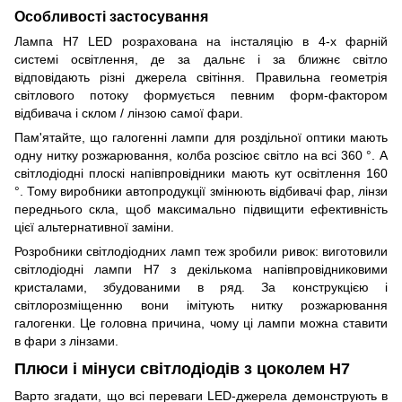
Особливості застосування
Лампа H7 LED розрахована на інсталяцію в 4-х фарній
системі освітлення, де за дальнє і за ближнє світло
відповідають різні джерела світіння. Правильна геометрія
світлового потоку формується певним форм-фактором
відбивача і склом / лінзою самої фари.
Пам'ятайте, що галогенні лампи для роздільної оптики мають
одну нитку розжарювання, колба розсіює світло на всі 360 °. А
світлодіодні плоскі напівпровідники мають кут освітлення 160
°. Тому виробники автопродукції змінюють відбивачі фар, лінзи
переднього скла, щоб максимально підвищити ефективність
цієї альтернативної заміни.
Розробники світлодіодних ламп теж зробили ривок: виготовили
світлодіодні лампи H7 з декількома напівпровідниковими
кристалами, збудованими в ряд. За конструкцією і
світлорозміщенню вони імітують нитку розжарювання
галогенки. Це головна причина, чому ці лампи можна ставити
в фари з лінзами.
Плюси і мінуси світлодіодів з цоколем Н7
Варто згадати, що всі переваги LED-джерела демонструють в