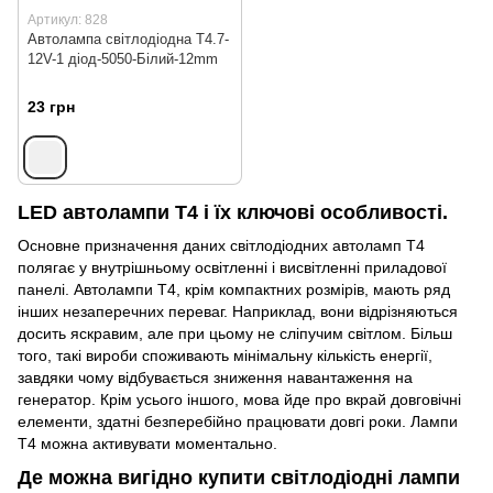
Артикул: 828
Автолампа світлодіодна T4.7-
12V-1 діод-5050-Білий-12mm
23 грн
LED автолампи Т4 і їх ключові особливості.
Основне призначення даних світлодіодних автоламп Т4
полягає у внутрішньому освітленні і висвітленні приладової
панелі. Автолампи Т4, крім компактних розмірів, мають ряд
інших незаперечних переваг. Наприклад, вони відрізняються
досить яскравим, але при цьому не сліпучим світлом. Більш
того, такі вироби споживають мінімальну кількість енергії,
завдяки чому відбувається зниження навантаження на
генератор. Крім усього іншого, мова йде про вкрай довговічні
елементи, здатні безперебійно працювати довгі роки. Лампи
Т4 можна активувати моментально.
Де можна вигідно купити світлодіодні лампи