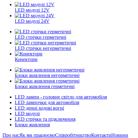
LED модулі 12V
LED модулі 24V
LED стрічки герметичні
LED стрічки негерметичні
Конектори
Блоки живлення негерметичні
Блоки живлення герметичні
LED лампи - головне світло для автомобіля
LED лампочки для автомобіля
LED денні ходові вогні
LED модулі
LED стрічки та підключення
Блоки живлення
Про нас
Як ми працюємо
Співробітництво
Контакти
Новини