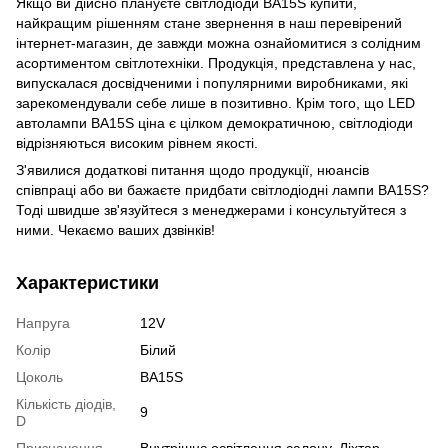
Якщо ви дійсно плануєте світлодіоди BA15S купити,
найкращим рішенням стане звернення в наш перевірений
інтернет-магазин, де завжди можна ознайомитися з солідним
асортиментом світлотехніки. Продукція, представлена у нас,
випускалася досвідченими і популярними виробниками, які
зарекомендували себе лише в позитивно. Крім того, що LED
автолампи BA15S ціна є цілком демократичною, світлодіоди
відрізняються високим рівнем якості.
З'явилися додаткові питання щодо продукції, нюансів
співпраці або ви бажаєте придбати світлодіодні лампи BA15S?
Тоді швидше зв'язуйтеся з менеджерами і консультуйтеся з
ними. Чекаємо ваших дзвінків!
Характеристики
Напруга
12V
Колір
Білий
Цоколь
BA15S
Кількість діодів,
9
D
Призначення
Внутрішнє освітлення салону, Ліхтар