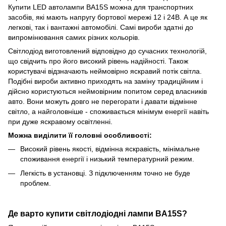
Купити LED автолампи BA15S можна для транспортних
засобів, які мають напругу бортової мережі 12 і 24В. А це як
легкові, так і вантажні автомобілі. Самі вироби здатні до
випромінювання самих різних кольорів.
Світлодіод виготовлений відповідно до сучасних технологій,
що свідчить про його високий рівень надійності. Також
користувачі відзначають неймовірно яскравий потік світла.
Подібні вироби активно приходять на заміну традиційним і
дійсно користуються неймовірним попитом серед власників
авто. Вони можуть довго не перегорати і давати відмінне
світло, а найголовніше - споживається мінімум енергії навіть
при дуже яскравому освітленні.
Можна виділити її головні особливості:
Високий рівень якості, відмінна яскравість, мінімальне
споживання енергії і низький температурний режим.
Легкість в установці. З підключенням точно не буде
проблем.
Де варто купити світлодіодні лампи BA15S?