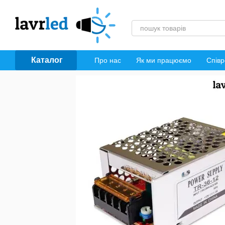
Перейти до основного контенту
Каталог
Про нас
Як ми працюємо
Співр