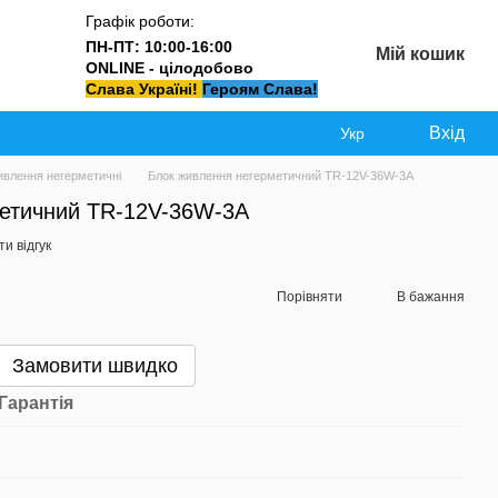
Графік роботи:
ПН-ПТ: 10:00-16:00
Мій кошик
ONLINE - цілодобово
Слава Україні!
Героям Слава!
Вхід
Укр
ивлення негерметичні
Блок живлення негерметичний TR-12V-36W-3A
етичний TR-12V-36W-3A
и відгук
Порівняти
В бажання
Замовити швидко
Гарантія