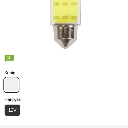
Хіт
Колір
Напруга
12V