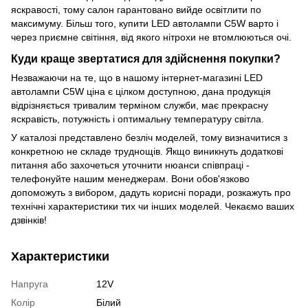
яскравості, тому салон гарантовано вийде освітлити по
максимуму. Більш того, купити LED автолампи C5W варто і
через приємне світіння, від якого нітрохи не втомлюються очі.
Куди краще звертатися для здійснення покупки?
Незважаючи на те, що в нашому інтернет-магазині LED
автолампи C5W ціна є цілком доступною, дана продукція
відрізняється тривалим терміном служби, має прекрасну
яскравість, потужність і оптимальну температуру світла.
У каталозі представлено безліч моделей, тому визначитися з
конкретною не складе труднощів. Якщо виникнуть додаткові
питання або захочеться уточнити нюанси співпраці -
телефонуйте нашим менеджерам. Вони обов'язково
допоможуть з вибором, дадуть корисні поради, розкажуть про
технічні характеристики тих чи інших моделей. Чекаємо ваших
дзвінків!
Характеристики
Напруга
12V
Колір
Білий