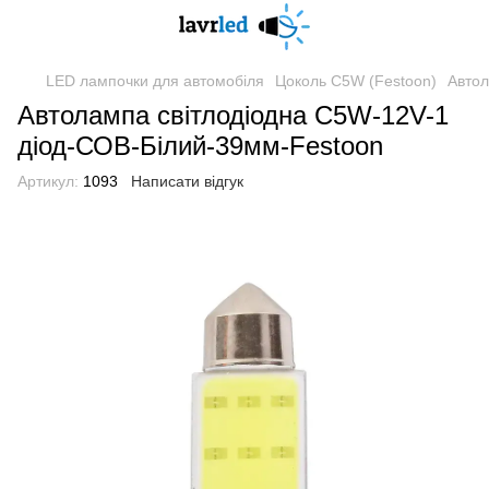
LED лампочки для автомобіля
Цоколь C5W (Festoon)
Автол
Автолампа світлодіодна C5W-12V-1
діод-СОВ-Білий-39мм-Festoon
Артикул:
1093
Написати відгук