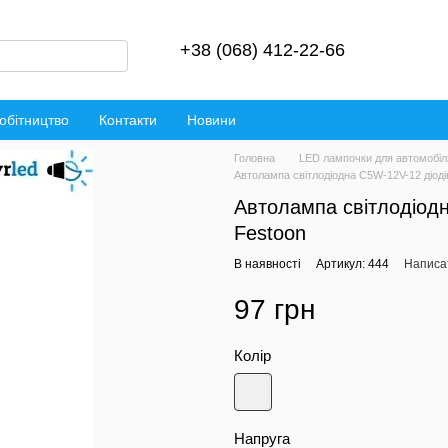
+38 (068) 412-22-66
обітництво
Контакти
Новини
Головна
LED лампочки для автомобіл
Автолампа світлодіодна C5W-12V-12 діод
Автолампа світлодіодн
Festoon
В наявності
Артикул: 444
Написат
97 грн
Колір
Напруга