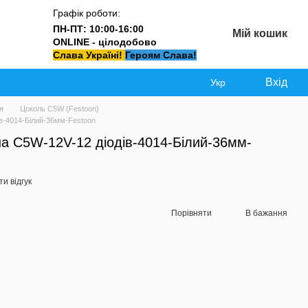
Графік роботи:
ПН-ПТ: 10:00-16:00
Мій кошик
ONLINE - цілодобово
Слава Україні!
Героям Слава!
Вхід
Укр
я
Цоколь C5W (Festoon)
ів-4014-Білий-36мм-Festoon
а C5W-12V-12 діодів-4014-Білий-36мм-
и відгук
Порівняти
В бажання