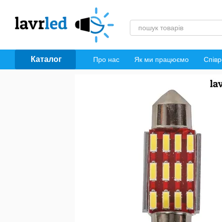
Перейти до основного контенту
Каталог
Про нас
Як ми працюємо
Співр