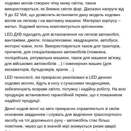
ходових вогнів створює чітку межу світла, також
використовується, як ближнє світло фар. Діапазон напруги від
9 до 32 Volt, що дозволить встановити дану модель ходових
вогнів на легкову і на вантажну машини. Матеріал корпусу –
метал. Ходовий вогонь комплектується кріпленням.
LED ДХВ підходять для встановлення на легкові автомобілі,
вантажівки, джипи, позашляховики, квадрацикли, автобуси,
моторні човни, яхти. Використовуються також для тракторів,
причепів, для спеціалізованих автомобілів (пожежна,
поліцейська, рятувальна машини, також для машини зв'язку,
для військових автомобілів ...) і інженерних машин (для
екскаваторів, бульдозерів, кранів ...).
LED технології, які прекрасно реалізовані в LED денних
ходових вогнях, йдуть в ногу з сучасними тенденціями,
забезпечують яскраве світло, потужну і надійну роботу. На всю
продукцію встановлено гарантійний термін, що є показником
надійної продукції.
Денні ходові вогні на авто прекрасно справляються зі своїм
основним завданням і служать для виділення транспортного
засобу на тлі дорожнього руху - автомобіль стає більш
помітним, через що в значній мірі знижується ризик аварії.