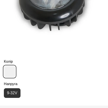
Колір
Напруга
9-32V