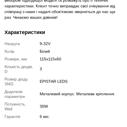
вибором підходящої моделі та розкажуть про її технічні
характеристики. Клієнт точно виправдає свої очікування від
співпраці з нами і надалі обов'язково звернеться до нас ще
раз. Чекаємо ваших дзвінків!
Характеристики
Напруга
9-32V
Колір
Білий
Розміри, мм
115x115x60
Кількість діодів,
3
D
Розмір діоду,
EPISTAR LEDS
SMD
Додаткові
Металевий корпус. Металеве кріплення.
параметри
Потужність,
30W
Watt
Гарантія
6 міс.