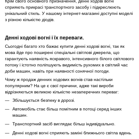
Крім свого основного призначення, денні ходові вогні
сприяють прикрасі транспортного засобу і підкреслюють
унікальний стиль. У нашому інтернет-магазині доступні моделі
з різною кількістю діодів.
Денні ходові вогні і їх переваги.
Сьогодні багато хто бажає купити денні ходові вогні, так як
мова йде про поширені спеціальні світлові джерела, що
гарантують наявність яскравого, інтенсивного білого світлового
потоку і істотно поліпшують видимість рухомих в світлий час
доби машин, навіть при наявності сонячної погоди.
Чому ж продаж денних ходових вогнів став настільки
популярним? На це є свої причини, адже такі вироби
відрізняються великою кількістю незаперечних переваг:
Збільшується безпеку в дорозі.
Автомобіль стає більш помітним в потоці серед інших
машин.
Транспортний засіб виглядає більш індивідуально.
Денні ходові вогні сприяють заміні ближнього світла вдень.