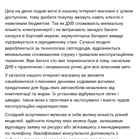
Ціна на денні ходові вогні в нашому інтернет-магазині є цілком
доступною, тому зробити покупку зможуть навіть клієнти з
невеликим бюджетом. Так як ДХВ споживають мінімальну
кількість електроенергії і не витрачають занадто багато
напруги в бортовій мережі, акумуляторна батарея завжди
підтримується в зарядженому стані. Сучасні моделі
виробляються за технологією світлодіодів, відрізняються
мінімальним споживанням струму і тривалим експлуатаційним
терміном. Вже багато хто зміг переконатися в тому, наскільки
ДХВ є практичною і незамінною річчю для всіх власників авто.
У каталозі нашого інтернет-магазину ви зможете
ознайомитися з якісними денними ходовими вогнями,
придатними для будь-яких автомобілів незалежно від
комплектації та марки. Їх установка відбувається легко і
швидко, також вони є простими в застосуванні і мають чудові
експлуатаційні характеристики.
Солідний асортимент включає в себе велику кількість різний
моделей, здійснити покупку яких можна буде, залишивши
відповідну заявку на ресурсі або зв'язавшись з менеджерами
по телефону. Кваліфіковані консультанти допоможуть з