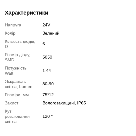
Характеристики
Напруга
24V
Колір
Зелений
Кількість діодів,
6
D
Розмір діоду,
5050
SMD
Потужність,
1.44
Watt
Яскравість
80-90
світла, Lumen
Розміри, мм
75*12
Захист
Вологозахищені, IP65
Кут
розсіювання
120 °
світла