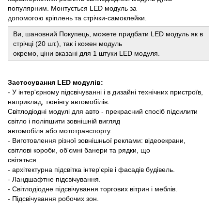
популярним. Монтується LED модуль за
допомогою кріплень та стрічки-самоклейки.
Ви, шановний Покупець, можете придбати LED модуль як в
стрічці (20 шт.), так і кожен модуль
окремо, ціни вказані для 1 штуки LED модуля.
Застосування LED модулів:
- У інтер'єрному підсвічуванні і в дизайні технічних пристроїв,
наприклад, тюнінгу автомобілів.
Світлодіодні модулі для авто - прекрасний спосіб підсилити
світло і поліпшити зовнішній вигляд
автомобіля або мототранспорту.
- Виготовлення різної зовнішньої реклами: відеоекрани,
світлові короби, об'ємні банери та рядки, що
світяться..
- архітектурна підсвітка інтер'єрів і фасадів будівель.
- Ландшафтне підсвічування.
- Світлодіодне підсвічування торгових вітрин і меблів.
- Підсвічування робочих зон.