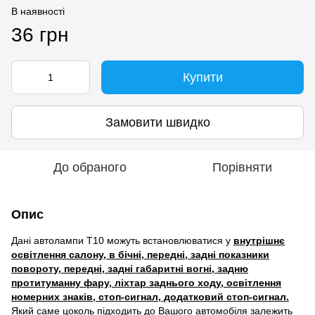
В наявності
36 грн
Купити
Замовити швидко
До обраного
Порівняти
Опис
Дані автолампи Т10 можуть встановлюватися у
внутрішнє
освітлення салону, в бічні, передні, задні показники
повороту, передні, задні габаритні вогні, задню
протитуманну фару, ліхтар заднього ходу, освітлення
номерних знаків, стоп-сигнал, додатковий стоп-сигнал.
Який саме цоколь підходить до Вашого автомобіля залежить