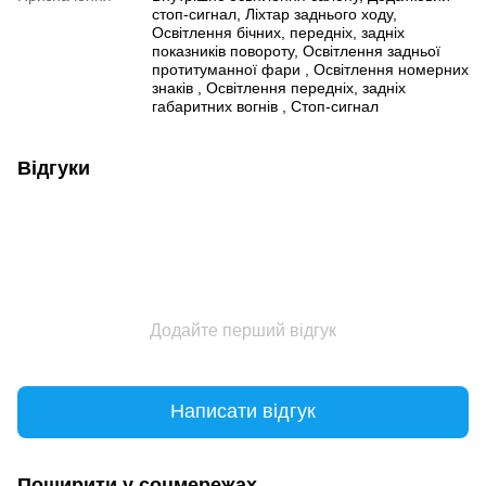
стоп-сигнал, Ліхтар заднього ходу,
Освітлення бічних, передніх, задніх
показників повороту, Освітлення задньої
протитуманної фари , Освітлення номерних
знаків , Освітлення передніх, задніх
габаритних вогнів , Стоп-сигнал
Відгуки
Додайте перший відгук
Написати відгук
Поширити у соцмережах