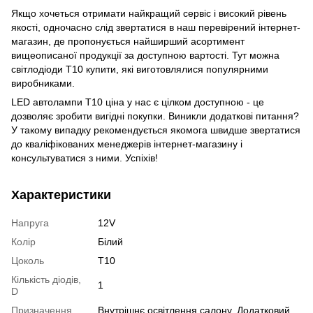
Якщо хочеться отримати найкращий сервіс і високий рівень
якості, одночасно слід звертатися в наш перевірений інтернет-
магазин, де пропонується найширший асортимент
вищеописаної продукції за доступною вартості. Тут можна
світлодіоди Т10 купити, які виготовлялися популярними
виробниками.
LED автолампи Т10 ціна у нас є цілком доступною - це
дозволяє зробити вигідні покупки. Виникли додаткові питання?
У такому випадку рекомендується якомога швидше звертатися
до кваліфікованих менеджерів інтернет-магазину і
консультуватися з ними. Успіхів!
Характеристики
Напруга
12V
Колір
Білий
Цоколь
T10
Кількість діодів,
1
D
Призначення
Внутрішнє освітлення салону, Додатковий