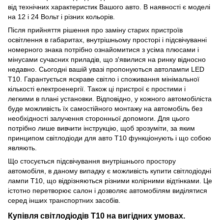
від технічних характеристик Вашого авто. В наявності є моделі
на 12 і 24 Вольт і різних кольорів.
Після прийняття рішення про заміну старих пристроїв
освітлення в габаритах, внутрішньому просторі і підсвічуванні
номерного знака потрібно ознайомитися з усіма плюсами і
мінусами сучасних приладів, що з'явилися на ринку відносно
недавно. Сьогодні вашій увазі пропонуються автолампи LED
Т10. Гарантується яскраве світло і споживання мінімальної
кількості електроенергії. Також ці пристрої є простими і
легкими в плані установки. Відповідно, у кожного автомобіліста
буде можливість їх самостійного монтажу на автомобіль без
необхідності залучення сторонньої допомоги. Для цього
потрібно лише вивчити інструкцію, щоб зрозуміти, за яким
принципом світлодіоди для авто T10 функціонують і що собою
являють.
Що стосується підсвічування внутрішнього простору
автомобіля, в даному випадку є можливість купити світлодіодні
лампи Т10, що відрізняються різними колірними відтінками. Це
істотно перетворює салон і дозволяє автомобілям виділятися
серед інших транспортних засобів.
Купівля світлодіодів Т10 на вигідних умовах.