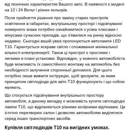
від технічних характеристик Вашого авто. В наявності є моделі
на 12 і 24 Вольт і різних кольорів.
Після прийняття рішення про заміну старих пристроїв
освітлення в габаритах, внутрішньому просторі і підсвічуванні
номерного знака потрібно ознайомитися з усіма плюсами і
мінусами сучасних приладів, що з'явилися на ринку відносно
недавно. Сьогодні вашій увазі пропонуються автолампи LED
Т10. Гарантується яскраве світло і споживання мінімальної
кількості електроенергії. Також ці пристрої є простими і
легкими в плані установки. Відповідно, у кожного автомобіліста
буде можливість їх самостійного монтажу на автомобіль без
необхідності залучення сторонньої допомоги. Для цього
потрібно лише вивчити інструкцію, щоб зрозуміти, за яким
принципом світлодіоди для авто T10 функціонують і що собою
являють.
Що стосується підсвічування внутрішнього простору
автомобіля, в даному випадку є можливість купити світлодіодні
лампи Т10, що відрізняються різними колірними відтінками. Це
істотно перетворює салон і дозволяє автомобілям виділятися
серед інших транспортних засобів.
Купівля світлодіодів Т10 на вигідних умовах.