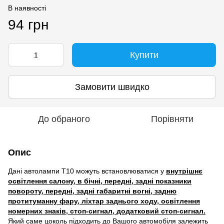
В наявності
94 грн
Купити
Замовити швидко
До обраного
Порівняти
Опис
Дані автолампи Т10 можуть встановлюватися у
внутрішнє
освітлення салону, в бічні, передні, задні показники
повороту, передні, задні габаритні вогні, задню
протитуманну фару, ліхтар заднього ходу, освітлення
номерних знаків, стоп-сигнал, додатковий стоп-сигнал.
Який саме цоколь підходить до Вашого автомобіля залежить