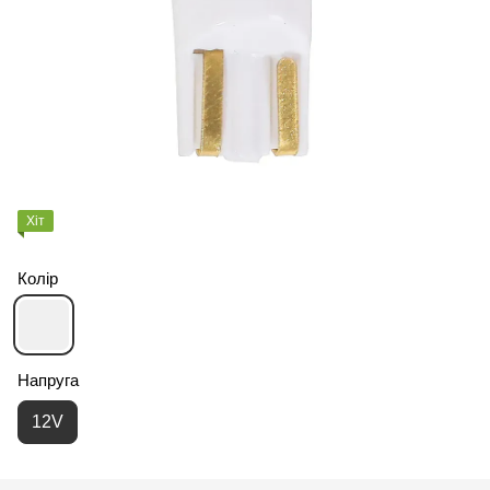
Хіт
Колір
Напруга
12V