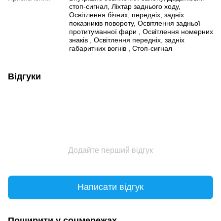
стоп-сигнал, Ліхтар заднього ходу,
Освітлення бічних, передніх, задніх
показників повороту, Освітлення задньої
протитуманної фари , Освітлення номерних
знаків , Освітлення передніх, задніх
габаритних вогнів , Стоп-сигнал
Відгуки
Додайте перший відгук
Написати відгук
Поширити у соцмережах