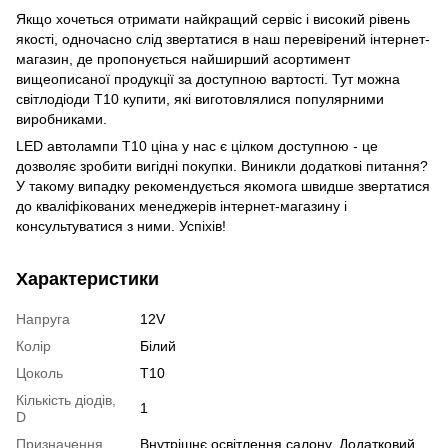
Якщо хочеться отримати найкращий сервіс і високий рівень
якості, одночасно слід звертатися в наш перевірений інтернет-
магазин, де пропонується найширший асортимент
вищеописаної продукції за доступною вартості. Тут можна
світлодіоди Т10 купити, які виготовлялися популярними
виробниками.
LED автолампи Т10 ціна у нас є цілком доступною - це
дозволяє зробити вигідні покупки. Виникли додаткові питання?
У такому випадку рекомендується якомога швидше звертатися
до кваліфікованих менеджерів інтернет-магазину і
консультуватися з ними. Успіхів!
Характеристики
Напруга
12V
Колір
Білий
Цоколь
T10
Кількість діодів,
1
D
Призначення
Внутрішнє освітлення салону, Додатковий