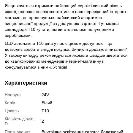
Якщо хочеться отримати найкращий сервіс і високий рівень
якості, одночасно слід звертатися в наш перевірений інтернет-
магазин, де пропонується найширший асортимент
вищеописаної продукції за доступною вартості. Тут можна
світлодіоди Т10 купити, які виготовлялися популярними
виробниками.
LED автолампи Т10 ціна у нас є цілком доступною - це
дозволяє зробити вигідні покупки. Виникли додаткові питання?
У такому випадку рекомендується якомога швидше звертатися
до кваліфікованих менеджерів інтернет-магазину і
консультуватися з ними. Успіхів!
Характеристики
Напруга
24V
Колір
Білий
Цоколь
T10
Кількість діодів,
2
D
Призначення
Внутрішнє освітлення салону, Додатковий