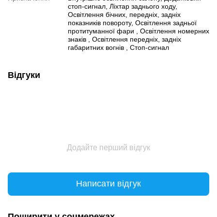
стоп-сигнал, Ліхтар заднього ходу,
Освітлення бічних, передніх, задніх
показників повороту, Освітлення задньої
протитуманної фари , Освітлення номерних
знаків , Освітлення передніх, задніх
габаритних вогнів , Стоп-сигнал
Відгуки
Додайте перший відгук
Написати відгук
Поширити у соцмережах