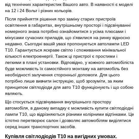
від технічних характеристик Вашого авто. В наявності є моделі
на 12 і 24 Вольт і різних кольорів.
Після прийняття рішення про заміну старих пристроїв
освітлення в габаритах, внутрішньому просторі і підсвічуванні
номерного знака потрібно ознайомитися з усіма плюсами і
мінусами сучасних приладів, що з'явилися на ринку відносно
недавно. Сьогодні вашій увазі пропонуються автолампи LED
Т10. Гарантується яскраве світло і споживання мінімальної
кількості електроенергії. Також ці пристрої є простими і
легкими в плані установки. Відповідно, у кожного автомобіліста
буде можливість їх самостійного монтажу на автомобіль без
необхідності залучення сторонньої допомоги. Для цього
потрібно лише вивчити інструкцію, щоб зрозуміти, за яким
принципом світлодіоди для авто T10 функціонують і що собою
являють.
Що стосується підсвічування внутрішнього простору
автомобіля, в даному випадку є можливість купити світлодіодні
лампи Т10, що відрізняються різними колірними відтінками. Це
істотно перетворює салон і дозволяє автомобілям виділятися
серед інших транспортних засобів.
Купівля світлодіодів Т10 на вигідних умовах.