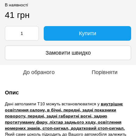
В наявності
41 грн
Купити
Замовити швидко
До обраного
Порівняти
Опис
Дані автолампи Т10 можуть встановлюватися у
внутрішнє
освітлення салону, в бічні, передні, задні показники
повороту, передні, задні габаритні вогні, задню
протитуманну фару, ліхтар заднього ходу, освітлення
номерних знаків, стоп-сигнал, додатковий стоп-сигнал.
Який саме цоколь підходить до Вашого автомобіля залежить