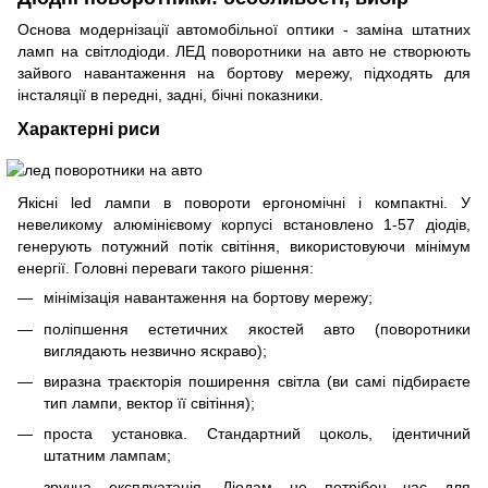
Основа модернізації автомобільної оптики - заміна штатних
ламп на світлодіоди. ЛЕД поворотники на авто не створюють
зайвого навантаження на бортову мережу, підходять для
інсталяції в передні, задні, бічні показники.
Характерні риси
Якісні led лампи в повороти ергономічні і компактні. У
невеликому алюмінієвому корпусі встановлено 1-57 діодів,
генерують потужний потік світіння, використовуючи мінімум
енергії. Головні переваги такого рішення:
мінімізація навантаження на бортову мережу;
поліпшення естетичних якостей авто (поворотники
виглядають незвично яскраво);
виразна траєкторія поширення світла (ви самі підбираєте
тип лампи, вектор її світіння);
проста установка. Стандартний цоколь, ідентичний
штатним лампам;
зручна експлуатація. Діодам не потрібен час для