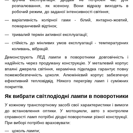
розпалювання, як ксенону. Вони відразу виходять в
робочий режим, до заданої інтенсивності світіння;
варіативність колірної гами - білий, янтарно-жовтий,
помаранчевий відтінок;
тривалий термін активної експлуатації;
стійкість до мінливих умов експлуатації - температурних
коливань, вібрацій.
Демонструють ЛЕД лампи в поворотники довговічність і
надійність через продуману конструкцію. У металевий корпус
впаяні джерела світіння, керамічна підкладка гарантує повну
пожежобезпечність цоколя. Алюмінієвий корпус забезпечує
ефективний тепловідвід. Ніякого перегріву ламп і суміжних
покриттів.
Як вибрати світлодіодні лампи в поворотники
У кожному транспортному засобі свої характеристики і вимоги
до встановлення оптики. У мотоцикли, авто з контролем
справності ламп потрібні діодні поворотники різної конструкції.
При виборі потрібно враховувати:
цоколь лампи;