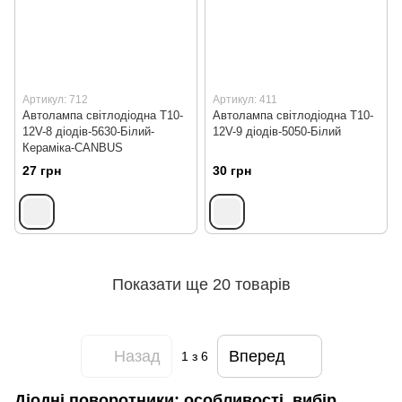
Артикул: 712
Артикул: 411
Автолампа світлодіодна T10-
Автолампа світлодіодна Т10-
12V-8 діодів-5630-Білий-
12V-9 діодів-5050-Білий
Кераміка-CANBUS
27 грн
30 грн
Показати ще 20 товарів
Назад
Вперед
1
з 6
Діодні поворотники: особливості, вибір