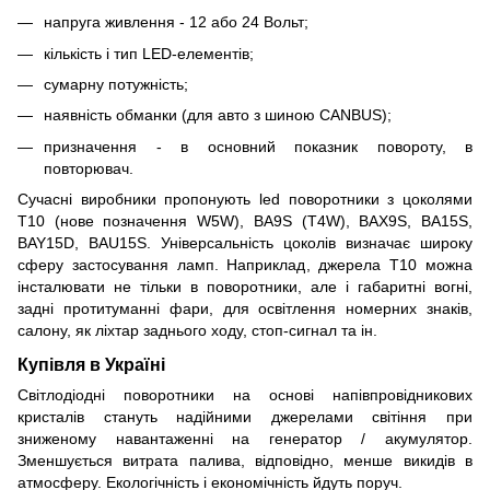
напруга живлення - 12 або 24 Вольт;
кількість і тип LED-елементів;
сумарну потужність;
наявність обманки (для авто з шиною CANBUS);
призначення - в основний показник повороту, в
повторювач.
Сучасні виробники пропонують led поворотники з цоколями
Т10 (нове позначення W5W), BA9S (T4W), BAX9S, BA15S,
BAY15D, BAU15S. Універсальність цоколів визначає широку
сферу застосування ламп. Наприклад, джерела Т10 можна
інсталювати не тільки в поворотники, але і габаритні вогні,
задні протитуманні фари, для освітлення номерних знаків,
салону, як ліхтар заднього ходу, стоп-сигнал та ін.
Купівля в Україні
Світлодіодні поворотники на основі напівпровідникових
кристалів стануть надійними джерелами світіння при
зниженому навантаженні на генератор / акумулятор.
Зменшується витрата палива, відповідно, менше викидів в
атмосферу. Екологічність і економічність йдуть поруч.