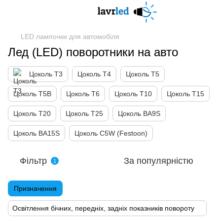
LED лампочки для автомобіля
Лед (LED) поворотники на авто
Цоколь Т3
Цоколь Т4
Цоколь Т5
Цоколь Т5B
Цоколь Т6
Цоколь Т10
Цоколь Т15
Цоколь Т20
Цоколь Т25
Цоколь BA9S
Цоколь BA15S
Цоколь C5W (Festoon)
Фільтр
За популярністю
1
Призначення
Освітлення бічних, передніх, задніх показників повороту