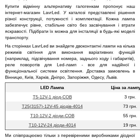
Купити відмінну альтернативу галогенкам пропонує наш
інтернет-магазин LavrLed. У каталозі представлені рішення
різної конструкції, потужності і комплектації. Кожна лампа
забезпечує рівне, стабільне світо без засвічування і втрати
яскравості. Підібрати їх можна для інсталяції в будь-які моделі
транспорту.
На сторінках LavrLed ви знайдете двоконтактні лампи на кілька
режимів світіння для виконання варіативних функцій
(наприклад, підсвічування номера, заднього ходу і габаритів),
реле поворотів для Led-ламп - все для надійної і
функціональної системи освітлення. Доставка замовлень в
Вінницю, Київ, Харків, Дніпро, Запоріжжя, Одесу, Львів.
LED Лампа
Ціна за ламп
Т5-12V-1 діод-COB
3 грн.
Т25(3157)-12V-45 діодів-4014
73 грн.
T10-12V-2 діоди-СОВ
55 грн.
T10-12V-24 діоди-4014
19 грн.
Ми співпрацюємо тільки з перевіреними виробниками діодної